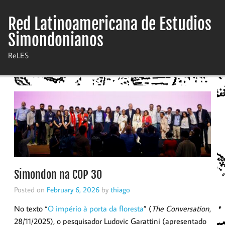
Skip
to
Red Latinoamericana de Estudios
content
Simondonianos
ReLES
Simondon na COP 30
Posted on
February 6, 2026
by
thiago
No texto “
O império à porta da floresta
” (
The Conversation
,
28/11/2025), o pesquisador Ludovic Garattini (apresentado