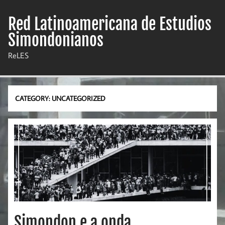
Skip
to
Red Latinoamericana de Estudios
content
Simondonianos
ReLES
CATEGORY:
UNCATEGORIZED
Simondon e a onda