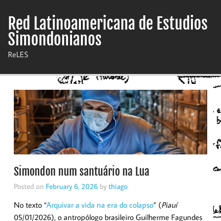
Skip
to
Red Latinoamericana de Estudios
content
Simondonianos
ReLES
Simondon num santuário na Lua
Posted on
February 6, 2026
by
thiago
No texto “
Arquivar a vida na era do colapso
” (
Piauí
05/01/2026), o antropólogo brasileiro Guilherme Fagundes