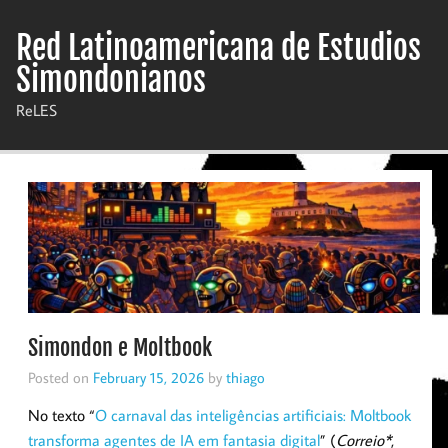
Skip
to
Red Latinoamericana de Estudios
content
Simondonianos
ReLES
Simondon e Moltbook
Posted on
February 15, 2026
by
thiago
No texto “
O carnaval das inteligências artificiais: Moltbook
transforma agentes de IA em fantasia digital
” (
Correio*
,